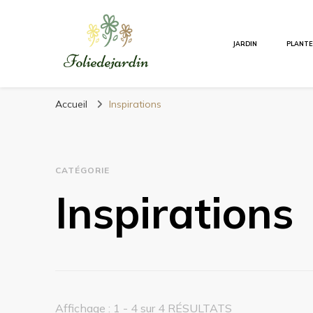
JARDIN
PLANT
Foliedejardin
Un jardinier à votre écoute
Accueil
Inspirations
CATÉGORIE
Inspirations
Affichage : 1 - 4 sur 4 RÉSULTATS