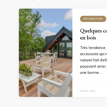
DÉCORATION
Quelques co
en bois
Très tendance, 
accessoire qui 
naturel fait d’
poussant ainsi 
une bonne …
4 MAI 2022