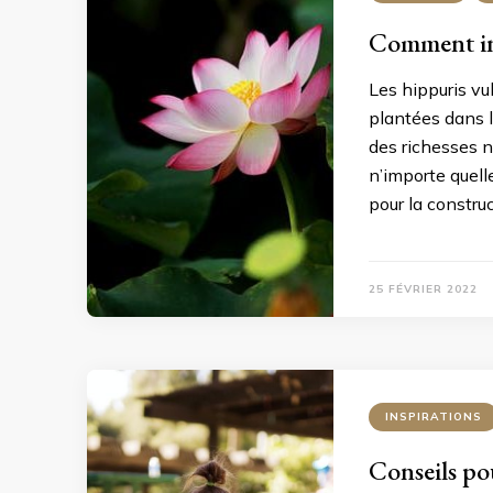
Comment ins
Les hippuris vu
plantées dans l
des richesses n
n’importe quelle
pour la constru
25 FÉVRIER 2022
INSPIRATIONS
Conseils pou