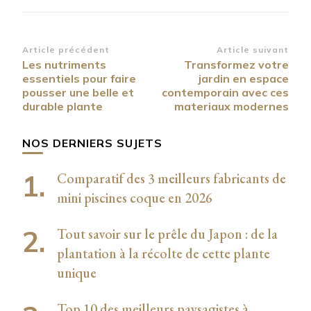
Navigation
Article précédent
Article suivant
Les nutriments
Transformez votre
d’article
essentiels pour faire
jardin en espace
pousser une belle et
contemporain avec ces
durable plante
materiaux modernes
NOS DERNIERS SUJETS
Comparatif des 3 meilleurs fabricants de
mini piscines coque en 2026
Tout savoir sur le prêle du Japon : de la
plantation à la récolte de cette plante
unique
Top 10 des meilleurs paysagistes à