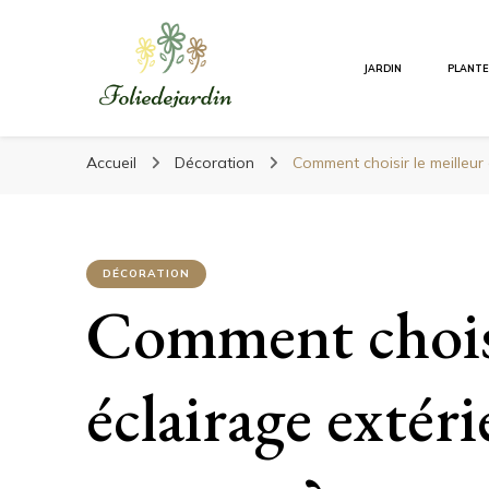
Foliedejardin
JARDIN
PLANT
Foliedejardin
Un jardinier à votre écoute
Accueil
Décoration
Comment choisir le meilleur 
DÉCORATION
Comment choisi
éclairage extér