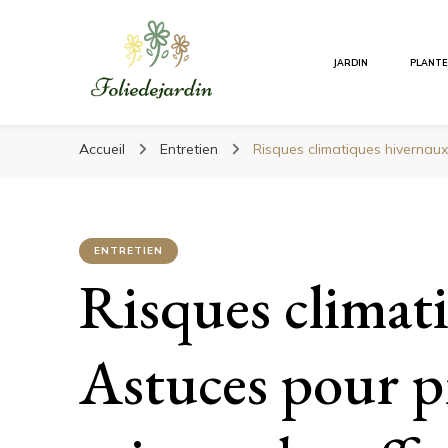
Foliedejardin
JARDIN
PLANT
Foliedejardin
Un jardinier à votre écoute
Accueil
Entretien
Risques climatiques hivernaux
ENTRETIEN
Risques climat
Astuces pour p