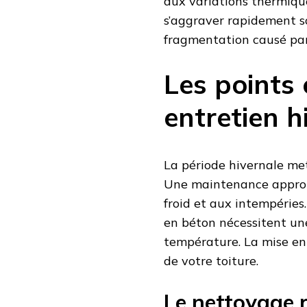
aux variations thermique
s’aggraver rapidement so
fragmentation causé par 
Les points 
entretien h
La période hivernale met
Une maintenance appropr
froid et aux intempéries
en béton nécessitent une
température. La mise en 
de votre toiture.
Le nettoyage r