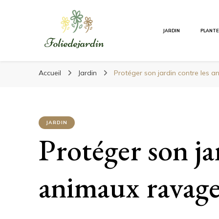
Foliedejardin
JARDIN
PLANT
Foliedejardin
Un jardinier à votre écoute
Accueil
Jardin
Protéger son jardin contre les 
JARDIN
Protéger son ja
animaux ravag