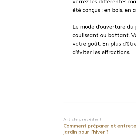
verrez les différentes ma
été conçus : en bois, en 
Le mode d’ouverture du p
coulissant ou battant. Vo
votre goût. En plus d’êtr
d’éviter les effractions.
Navigation
Article précédent
Comment préparer et entrete
d’article
jardin pour l’hiver ?